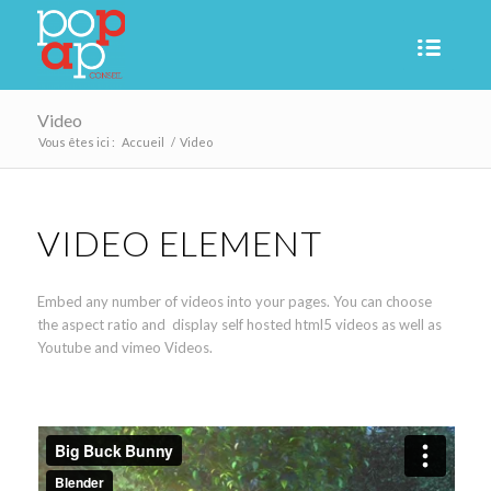
Video
Vous êtes ici :
Accueil
/
Video
VIDEO ELEMENT
Embed any number of videos into your pages. You can choose
the aspect ratio and display self hosted html5 videos as well as
Youtube and vimeo Videos.