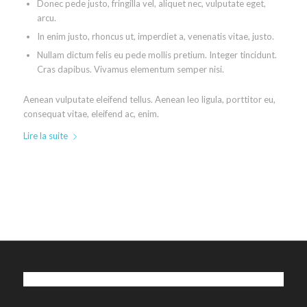
Donec pede justo, fringilla vel, aliquet nec, vulputate eget,
arcu.
In enim justo, rhoncus ut, imperdiet a, venenatis vitae, justo.
Nullam dictum felis eu pede mollis pretium. Integer tincidunt.
Cras dapibus. Vivamus elementum semper nisi.
Aenean vulputate eleifend tellus. Aenean leo ligula, porttitor eu,
consequat vitae, eleifend ac, enim.
Lire la suite