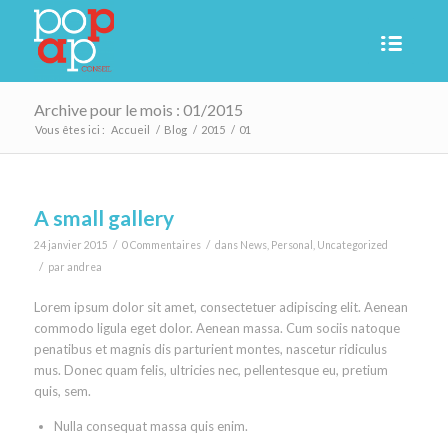
Archive pour le mois : 01/2015
Vous êtes ici :
Accueil
/
Blog
/
2015
/
01
A small gallery
/
/
24 janvier 2015
0 Commentaires
dans
News
,
Personal
,
Uncategorized
/
par
andrea
Lorem ipsum dolor sit amet, consectetuer adipiscing elit. Aenean
commodo ligula eget dolor. Aenean massa. Cum sociis natoque
penatibus et magnis dis parturient montes, nascetur ridiculus
mus. Donec quam felis, ultricies nec, pellentesque eu, pretium
quis, sem.
Nulla consequat massa quis enim.