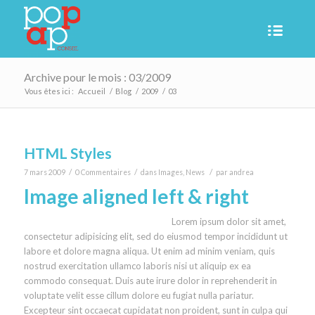
Archive pour le mois : 03/2009
Vous êtes ici :
Accueil
/
Blog
/
2009
/
03
HTML Styles
/
/
/
7 mars 2009
0 Commentaires
dans
Images
,
News
par
andrea
Image aligned left & right
Lorem ipsum dolor sit amet,
consectetur adipisicing elit, sed do eiusmod tempor incididunt ut
labore et dolore magna aliqua. Ut enim ad minim veniam, quis
nostrud exercitation ullamco laboris nisi ut aliquip ex ea
commodo consequat. Duis aute irure dolor in reprehenderit in
voluptate velit esse cillum dolore eu fugiat nulla pariatur.
Excepteur sint occaecat cupidatat non proident, sunt in culpa qui