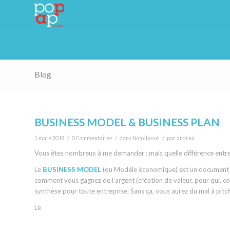
Blog
BUSINESS MODEL & BUSINESS PLAN
/
/
/
1 mars 2018
0 Commentaires
dans
Non classé
par
andrea
Vous êtes nombreux à me demander : mais quelle différence entre
Le
BUSINESS MODEL
(ou Modèle économique) est un document d’
comment vous gagnez de l’argent (création de valeur, pour qui, comm
synthèse pour toute entreprise. Sans ça, vous aurez du mal à pit
Le