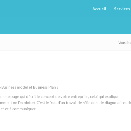
Accueil
Services
Vous êtes
 Business model et Business Plan ?
une page qui décrit le concept de votre entreprise, celui qui explique
ent on l’exploite). C’est le fruit d’un travail de réflexion, de diagnostic et d
cher et à communiquer.