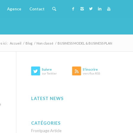
Agence
Contact
 ici :
Accueil
/
Blog
/
Non classé
/
BUSINESS MODEL & BUSINESS PLAN
Suivre
S'inscrire
sur Twitter
vers flux RSS
LATEST NEWS
e
CATÉGORIES
Frontpage Article