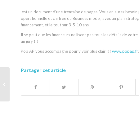
est un document d’une trentaine de pages. Vous en aurez besoin po
opérationnelle et chiffrée du Business model, avec un plan stratégi
financement, et le tout sur 3-5-10 ans.
Il se peut que les financeurs ne lisent pas tous les détails de votr
un jury !!!
Pop AP vous accompagne pour y voir plus clair !!!
www.popap.fr
Partager cet article
« HORLOGERIE ANCIENNE » – UNE
ENTREPRISE RARE DONT LE
BUSINESS N’EST...