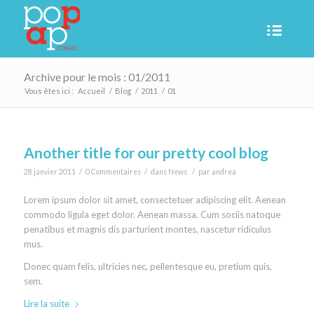
Archive pour le mois : 01/2011
Vous êtes ici :
Accueil
/
Blog
/
2011
/
01
Another title for our pretty cool blog
/
/
/
28 janvier 2011
0 Commentaires
dans
News
par
andrea
Lorem ipsum dolor sit amet, consectetuer adipiscing elit. Aenean
commodo ligula eget dolor. Aenean massa. Cum sociis natoque
penatibus et magnis dis parturient montes, nascetur ridiculus
mus.
Donec quam felis, ultricies nec, pellentesque eu, pretium quis,
sem.
Lire la suite