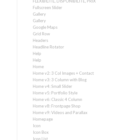
FLEXIBILITÉ, DISPONIBILITÉ, PRIX
Fullscreen Slider
Gallery
Gallery
Google Maps
Grid Row
Headers
Headline Rotator
Help
Help
Home
Home v2: 3 Col Images + Contact
Home v3: 3 Column with Blog
Home v4: Small Slider
Home v5: Portfolio Style
Home v6: Classic 4 Column
Home v8: Frontpage Shop
Home v9: Videos and Parallax
Homepage
Icon
Icon Box
Icon List