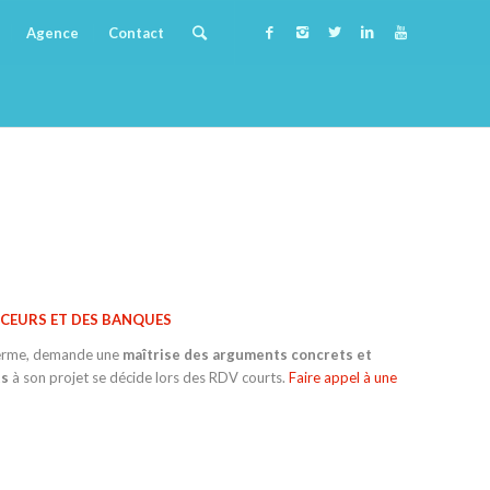
Agence
Contact
NCEURS ET DES BANQUES
g terme, demande une
maîtrise des arguments concrets et
ts
à son projet se décide lors des RDV courts.
Faire appel à une