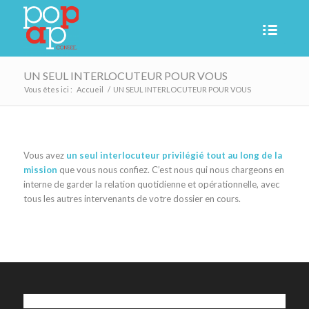
UN SEUL INTERLOCUTEUR POUR VOUS
Vous êtes ici :
Accueil
/
UN SEUL INTERLOCUTEUR POUR VOUS
Vous avez
un seul interlocuteur privilégié tout au long de la
mission
que vous nous confiez. C’est nous qui nous chargeons en
interne de garder la relation quotidienne et opérationnelle, avec
tous les autres intervenants de votre dossier en cours.