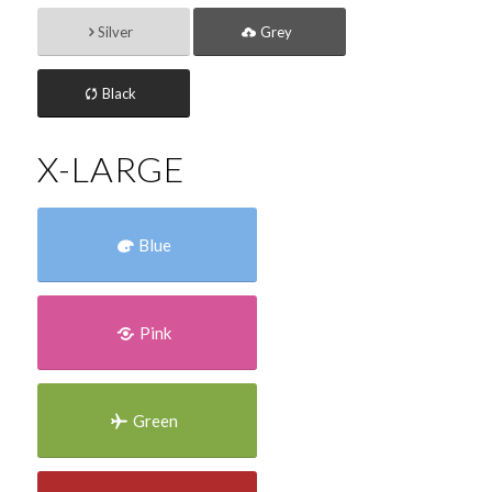
Silver
Grey
Black
X-LARGE
Blue
Pink
Green