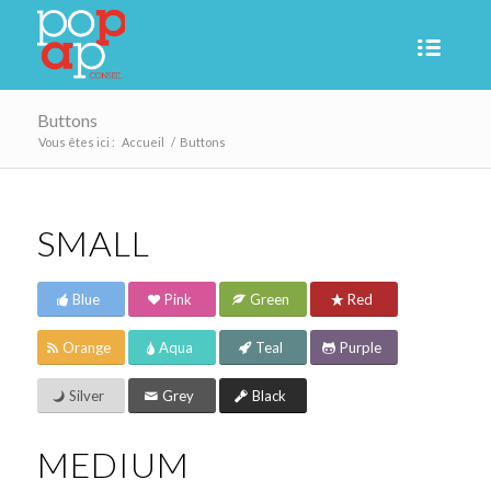
Buttons
Vous êtes ici :
Accueil
/
Buttons
SMALL
Blue
Pink
Green
Red
Orange
Aqua
Teal
Purple
Silver
Grey
Black
MEDIUM