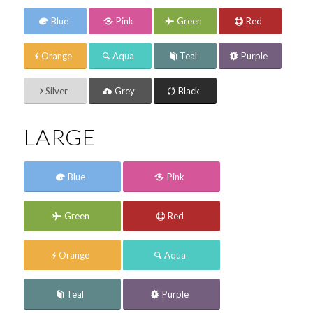
Blue
Pink
Green
Red
Orange
Aqua
Teal
Purple
Silver
Grey
Black
LARGE
Blue
Pink
Green
Red
Orange
Aqua
Teal
Purple