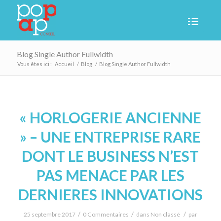
Blog Single Author Fullwidth
Vous êtes ici :
Accueil
/
Blog
/
Blog Single Author Fullwidth
« HORLOGERIE ANCIENNE
» – UNE ENTREPRISE RARE
DONT LE BUSINESS N’EST
PAS MENACE PAR LES
DERNIERES INNOVATIONS
/
/
/
25 septembre 2017
0 Commentaires
dans
Non classé
par