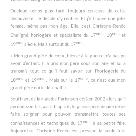
Quelque temps plus tard, toujours curieuse de cette
découverte, je décide d’y rentrer. Et j’y trouve une jolie
femme, même pas mon âge. Elle, c’est Christine-Renée
ème
ème
Chaligné, horlogère et spécialiste du 17
, 18
et
ème
ème
19
siècle. Mais surtout du 17
.
« Mon grand-père de cœur, blessé à la guerre, n’a pas pu
avoir d’enfant. Il a pris mon père sous son aile et lui a
transmis tout ce qu’il faut savoir sur l’horlogerie du
ème
ème
ème
18
et 19
. Mais sur le 17
, ce n’est que mon
grand-père qui le détenait. »
Souffrant de la maladie Parkinson déjà en 2002 alors qu’il
perdait son fils, parti trop tôt, le grand-père décide de se
faire soigner pour pouvoir transmettre toutes ses
ème
connaissances et techniques du 17
, à sa petite fille.
Aujourd’hui, Christine-Renée est presque la seule à le