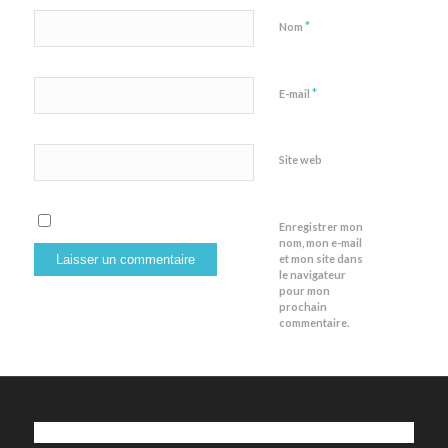
*
Nom
*
E-mail
Site web
Enregistrer mon
nom, mon e-mail
et mon site dans
le navigateur
pour mon
prochain
commentaire.