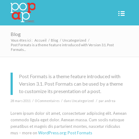
Blog
Vous êtes ici :
Accueil
/
Blog
/
Uncategorized
/
Post Formats is a theme feature introduced with Version 3.1. Post
Formats...
Post Formats is a theme feature introduced with
Version 3.1. Post Formats can be used by a theme
to customize its presentation of a post.
/
/
/
28 mars 2011
0 Commentaires
dans
Uncategorized
par
andrea
Lorem ipsum dolor sit amet, consectetuer adipiscing elit. Aenean
commodo ligula eget dolor. Aenean massa. Cum sociis natoque
penatibus et magnis dis parturient montes, nascetur ridiculus
mus – more on
WordPress.org: Post Formats