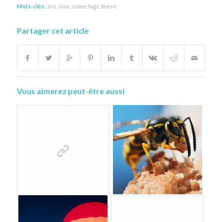
Mots-clés :
are
,
nice
,
some
,
tags
,
these
Partager cet article
Vous aimerez peut-être aussi