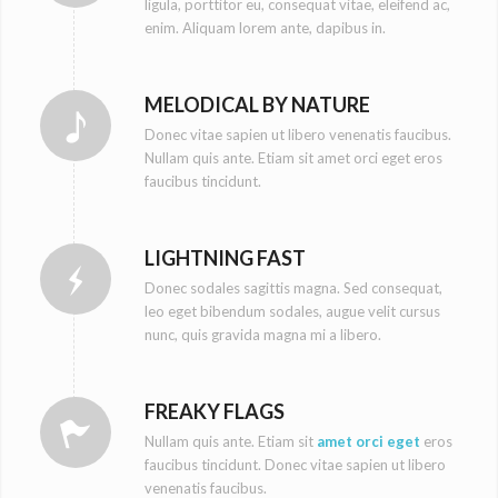
ligula, porttitor eu, consequat vitae, eleifend ac,
enim. Aliquam lorem ante, dapibus in.
MELODICAL BY NATURE
Donec vitae sapien ut libero venenatis faucibus.
Nullam quis ante. Etiam sit amet orci eget eros
faucibus tincidunt.
LIGHTNING FAST
Donec sodales sagittis magna. Sed consequat,
leo eget bibendum sodales, augue velit cursus
nunc, quis gravida magna mi a libero.
FREAKY FLAGS
Nullam quis ante. Etiam sit
amet orci eget
eros
faucibus tincidunt. Donec vitae sapien ut libero
venenatis faucibus.