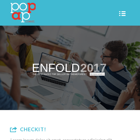
ENFOLD
2017
THE BEST RATED TOP SELLER ON THEMEFOREST.
REIMAGINED
CHECKIT!